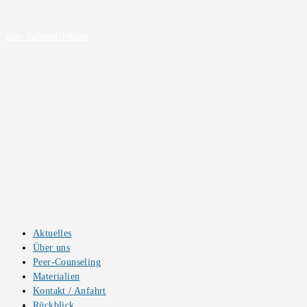
Zum
Inhalt
zum Selbsthilfebüro
springen
Aktuelles
Über uns
Peer-Counseling
Materialien
Kontakt / Anfahrt
Rückblick