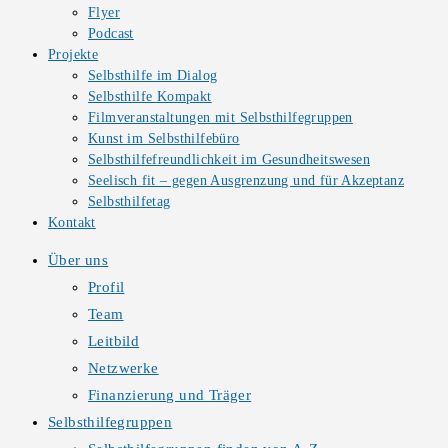
Flyer
Podcast
Projekte
Selbsthilfe im Dialog
Selbsthilfe Kompakt
Filmveranstaltungen mit Selbsthilfegruppen
Kunst im Selbsthilfebüro
Selbsthilfefreundlichkeit im Gesundheitswesen
Seelisch fit – gegen Ausgrenzung und für Akzeptanz
Selbsthilfetag
Kontakt
Über uns
Profil
Team
Leitbild
Netzwerke
Finanzierung und Träger
Selbsthilfegruppen