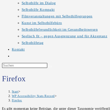
Selbsthilfe im Dialog
Selbsthilfe Kompakt
Filmveranstaltungen mit Selbsthilfegruppen
Kunst im Selbsthilfebüro
Selbsthilfefreundlichkeit im Gesundheitswesen
Seelisch fit – gegen Ausgrenzung und für Akzeptanz
Selbsthilfetag
Kontakt
Website-
Suche
Diese
umschalten
Website
durchsuchen
Firefox
Start
>
WP Accessibility Stats Record
>
Firefox
Es gibt momentan keine Beiträge, die unter dieser Taxonomie veröffentl