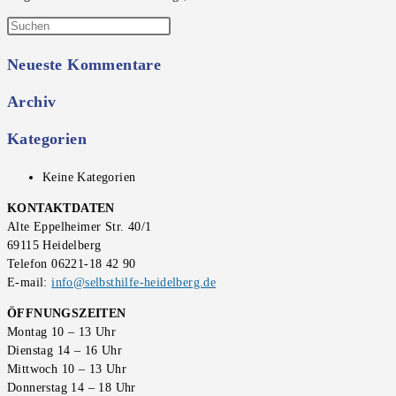
Press
Escape
Neueste Kommentare
to
close
Archiv
the
search
Kategorien
panel.
Keine Kategorien
KONTAKTDATEN
Alte Eppelheimer Str. 40/1
69115 Heidelberg
Telefon 06221-18 42 90
E-mail:
info@selbsthilfe-heidelberg.de
ÖFFNUNGSZEITEN
Montag 10 – 13 Uhr
Dienstag 14 – 16 Uhr
Mittwoch 10 – 13 Uhr
Donnerstag 14 – 18 Uhr